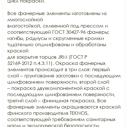
цикл покраски. 

Все фанерные элементы изготовлены из 
многослойной

влагостойкой, склеенной под прессом и 
соответствующей ГОСТ 30427-96 фанеры;

изгибы, радиусы и скругленные кромки 
тщательно отшлифованы и обработаны 
краской

для закрытия торцов JRM (ГОСТ Р

52169-2012 п.4.3.11). Окраска фанерных 
элементов происходит в три слоя: первый

слой – грунтование заготовки с последующим 
шлифованием поверхности, второй слой

– покраска двухкомпонентной краской с 
последующим шлифованием поверхности,

третий слой – финишная покраска. Все 
фанерные элементы окрашиваются краской

финского производителя TEKNOS,

соответствующей требованиям санитарных 
норм и экологической безопасности.
