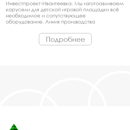
Инвестпроект-Ивантеевка. Мы изготоавливаем
карусели для детской игровой площадки всё
необходимое и сопутствующее
оборудование. Линия производства
оборудована современными ЧПУ станками,
работает только квалифицированный
Подробнее
персонал. Поэтому Вы всегда можете
рассчитывать на исключительно высокую
надёжность. Автоматизация производства
позволяет нам сохранять низкие цены - вы
можете купить у нас карусели для детской
игровой площадки в Ивантеевке,
действительно, очень дешево. Наши
менеджеры сделают Вам спецпредложение и
индивидуальные скидки. Всё наше
оборудование сертифицировано по ГОСТ.
Используем только экологически чистые
материалы. Можем производить
оборудование карусели для детской игровой
площадки под заказ, по Вашему проекту.