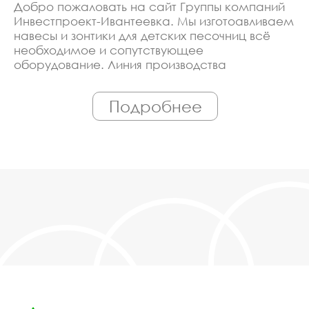
Добро пожаловать на сайт Группы компаний
Инвестпроект-Ивантеевка. Мы изготоавливаем
навесы и зонтики для детских песочниц всё
необходимое и сопутствующее
оборудование. Линия производства
оборудована современными ЧПУ станками,
работает только квалифицированный
Подробнее
персонал. Поэтому Вы всегда можете
рассчитывать на исключительно высокую
надёжность. Автоматизация производства
позволяет нам сохранять низкие цены - вы
можете купить у нас навесы и зонтики для
детских песочниц в Ивантеевке,
действительно, очень дешево. Наши
менеджеры сделают Вам спецпредложение и
индивидуальные скидки. Всё наше
оборудование сертифицировано по ГОСТ.
Используем только экологически чистые
материалы. Можем производить
оборудование навесы и зонтики для детских
песочниц под заказ, по Вашему проекту.