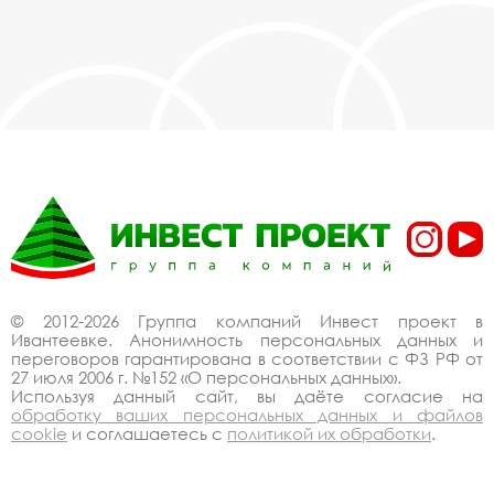
очень дешево. Наши менеджеры сделают
Вам спецпредложение и индивидуальные
скидки. Всё наше оборудование
сертифицировано по ГОСТ. Используем
только экологически чистые материалы.
Можем производить оборудование уличные
веранды, уличные летние веранды под заказ,
по Вашему проекту.
Спецпредложение от
производителя на
уличные веранды,
© 2012-2026 Группа компаний Инвест проект в
уличные летние
Ивантеевке. Анонимность персональных данных и
переговоров гарантирована в соответствии с ФЗ РФ от
веранды купить со
27 июля 2006 г. №152 «О персональных данных».
Используя данный сайт, вы даёте согласие на
скидкой
обработку ваших персональных данных и файлов
cookie
и соглашаетесь с
политикой их обработки
.
В 2012 году мы организовали