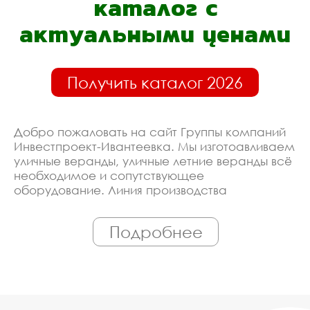
каталог с
актуальными ценами
Получить каталог 2026
Добро пожаловать на сайт Группы компаний
Инвестпроект-Ивантеевка. Мы изготоавливаем
уличные веранды, уличные летние веранды всё
необходимое и сопутствующее
оборудование. Линия производства
оборудована современными ЧПУ станками,
работает только квалифицированный
Подробнее
персонал. Поэтому Вы всегда можете
рассчитывать на исключительно высокую
надёжность. Автоматизация производства
позволяет нам сохранять низкие цены - вы
можете купить у нас уличные веранды, уличные
летние веранды в Ивантеевке, действительно,