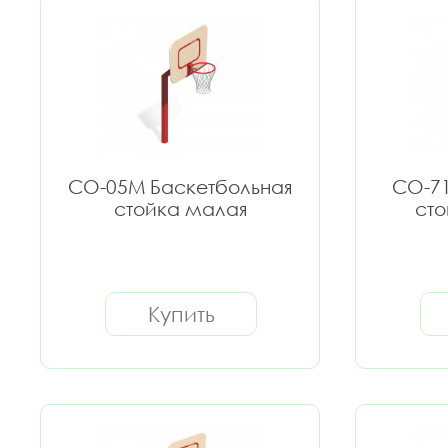
СО-05М Баскетбольная
СО-71
стойка малая
ст
Купить