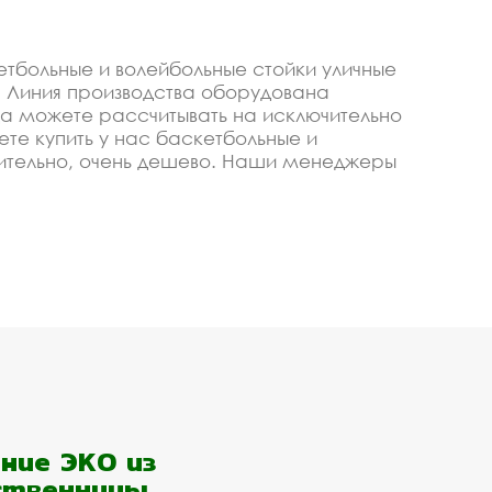
тбольные и волейбольные стойки уличные
 Линия производства оборудована
а можете рассчитывать на исключительно
ете купить у нас баскетбольные и
вительно, очень дешево. Наши менеджеры
ано по ГОСТ. Используем только
ные стойки уличные стационарные со щитом
льные и волейбольные
е и детские) купить со
изируем, чтобы изготавливать качественные и
ые и детские). Купить оборудование у нас -
ние ЭКО из
ственницы