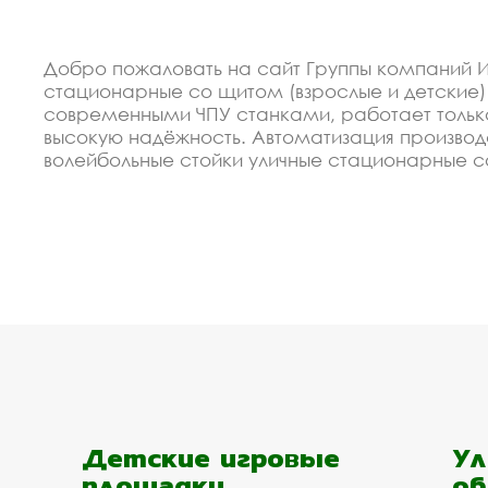
Добро пожаловать на сайт Группы компаний И
стационарные со щитом (взрослые и детские)
современными ЧПУ станками, работает тольк
высокую надёжность. Автоматизация производс
волейбольные стойки уличные стационарные с
сделают Вам спецпредложение и индивидуаль
экологически чистые материалы. Можем прои
(взрослые и детские) под заказ, по Вашему пр
Спецпредложение от пр
стойки уличные стацио
скидкой
В 2012 году мы организовали восокоавтоматиз
недорогие изделия баскетбольные и волейболь
Детские игровые
Ул
это гарантия низкой цены, своевременное вып
площадки
об