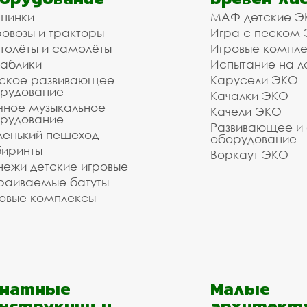
ройщика, управляющей компании, детского сада, шк
шинки
МАФ детские Э
жем подобрать материалы и оборудование - Вам д
овозы и тракторы
Игра с песком
толёты и самолёты
Игровые компл
кетбольные и волейбольны
аблики
Испытание на л
ское развивающее
Карусели ЭКО
 (взрослые и детские) в 
рудование
Качалки ЭКО
чное музыкальное
Качели ЭКО
рудование
Развивающее и
енький пешеход
оборудование
иринты
 оборудования. Наши монтажники имеют весь необх
Воркаут ЭКО
и волейбольные стойки уличные стационарные со щи
ежи детские игровые
ки и монтажа в Ивантеевке и городском округе Пуш
раиваемые батуты
воните и уточните информацию у наших менеджеро
овые комплексы
м необходимого вам оборудования.
зуетесь услугами нашей компании!
о выполнить даже очень сложный заказ.
анатные
Малые
нструкции и
архитект