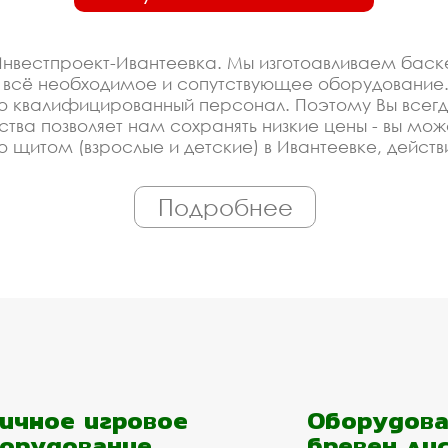
нвестпроект-Ивантеевка. Мы изготоавливаем баске
 всё необходимое и сопутствующее оборудование.
о квалифицированный персонал. Поэтому Вы всегд
тва позволяет нам сохранять низкие цены - вы мож
о щитом (взрослые и детские) в Ивантеевке, дейст
ные скидки. Всё наше оборудование сертифициров
зводить оборудование баскетбольные и волейболь
Подробнее
оекту.
оизводителя на баскетбо
нарные со щитом (взрослы
ированное производство, которое постоянно модерн
ные стойки уличные стационарные со щитом (взросл
ичное игровое
Оборудова
олнение заказа и высокая надёжность.
орудование
бревен ли