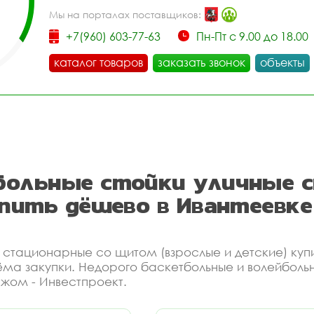
Мы на порталах поставщиков:
+7(960) 603-77-63
Пн-Пт с 9.00 до 18.00
каталог товаров
заказать звонок
объекты
больные стойки уличные 
упить дёшево в Ивантеевк
 стационарные со щитом (взрослые и детские) купи
ёма закупки. Недорого баскетбольные и волейбол
ажом - Инвестпроект.