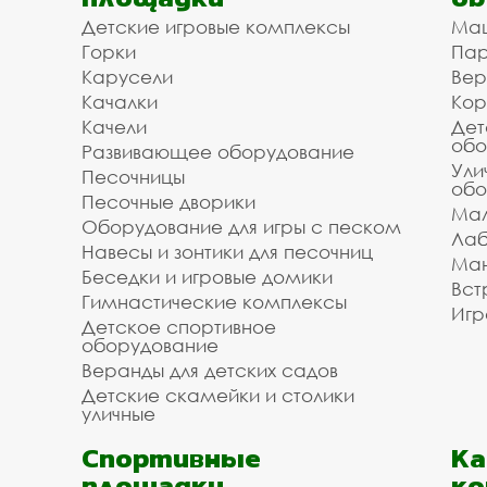
Мы готовы сделать скидку от объёма для заст
Детские игровые комплексы
Ма
Ивантеевке. Мы рассчитаем Ваш проект, помо
Горки
Пар
заявку на сайте.
Карусели
Вер
Доступная цена на бас
Качалки
Кор
Качели
Дет
стационарные со щитом
обо
Развивающее оборудование
Ули
и монтажом
Песочницы
обо
Песочные дворики
Мал
Оборудование для игры с песком
Лаб
Мы организуем для вас доставку и установку
Навесы и зонтики для песочниц
/ укладки. Зделайте заказ на баскетбольные 
Ман
Беседки и игровые домики
мы готовы взять на себя организацию перевоз
Вст
Гимнастические комплексы
объёма заказа и расстояния до объекта. Поз
Игр
Детское спортивное
обратной связи или сделайте заказ с списко
оборудование
Веранды для детских садов
Инвестпроект благодарит вас за то, что поль
Звоните, мы всегда готовы помочь и оперативн
Детские скамейки и столики
уличные
Спортивные
К
площадки
ко