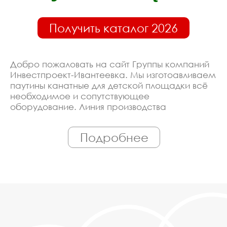
Получить каталог 2026
Добро пожаловать на сайт Группы компаний
Инвестпроект-Ивантеевка. Мы изготоавливаем
паутины канатные для детской площадки всё
необходимое и сопутствующее
оборудование. Линия производства
оборудована современными ЧПУ станками,
работает только квалифицированный
Подробнее
персонал. Поэтому Вы всегда можете
рассчитывать на исключительно высокую
надёжность. Автоматизация производства
позволяет нам сохранять низкие цены - вы
можете купить у нас паутины канатные для
детской площадки в Ивантеевке,
действительно, очень дешево. Наши
менеджеры сделают Вам спецпредложение и
индивидуальные скидки. Всё наше