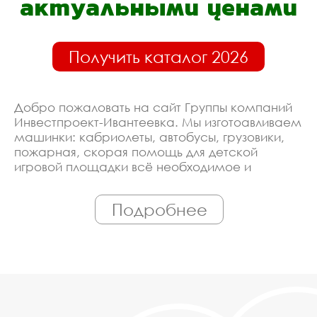
актуальными ценами
Получить каталог 2026
Добро пожаловать на сайт Группы компаний
Инвестпроект-Ивантеевка. Мы изготоавливаем
машинки: кабриолеты, автобусы, грузовики,
пожарная, скорая помощь для детской
игровой площадки всё необходимое и
сопутствующее оборудование. Линия
производства оборудована современными
Подробнее
ЧПУ станками, работает только
квалифицированный персонал. Поэтому Вы
всегда можете рассчитывать на
исключительно высокую надёжность.
Автоматизация производства позволяет нам
сохранять низкие цены - вы можете купить у
нас машинки: кабриолеты, автобусы,
грузовики, пожарная, скорая помощь для