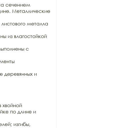
са сечением

не. Металлические 
 листового металла 
ы из влагостойкой 
ыполнены с 
менты 
 деревянных и 
 хвойной

ке по длине и 
ей; изгибы, 