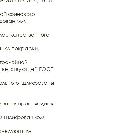
2012 п.4.3.10). Все 
ой финского 
бованиям 
ее качественного 
икл покраски. 

гослойной

тветствующей ГОСТ 
тельно отшлифованы 
ентов происходит в 
им шлифованием 
оследующим 