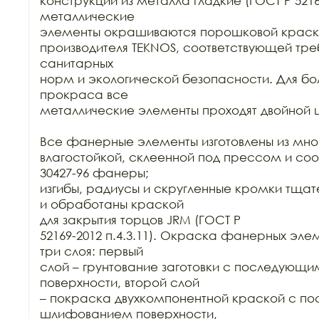
конструкций из металла гладкие (ГОСТ Р 52169-
металлические

элементы окрашиваются порошковой краск
производителя TEKNOS, соответствующей тре
санитарных

норм и экологической безопасности. Для бол
прокраса все

металлические элементы проходят двойной ц
Все фанерные элементы изготовлены из мно
влагостойкой, склеенной под прессом и соо
30427-96 фанеры;

изгибы, радиусы и скругленные кромки тща
и обработаны краской

для закрытия торцов JRM (ГОСТ Р

52169-2012 п.4.3.11). Окраска фанерных элем
три слоя: первый

слой – грунтование заготовки с последующ
поверхности, второй слой

– покраска двухкомпонентной краской с п
шлифованием поверхности,
