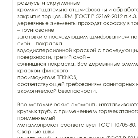
радиусы и скругленные

кромки тщательно отшлифованы и обработа
закрытия торцов JRM (ГОСТ Р 52169-2012 п.4.3.1
деревянные элементы проходят окраску в три
– грунтование

заготовки с последующим шлифованием пове
слой – покраска

вододисперсионной краской с последующ
поверхности, третий слой –

финишная покраска. Все деревянные элеме
краской финского

производителя TEKNOS,

соответствующей требованиям санитарных н
экологической безопасности.

Все металлические элементы изготавливаются
круглых труб, с применением горячекатаного
применяемый

металлопрокат соответствует ГОСТ 10705-80, Г
Сварные швы
