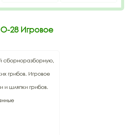
ИО-28 Игровое
й сборноразборную, 
х грибов. Игровое 
 и шляпки грибов. 
анные 