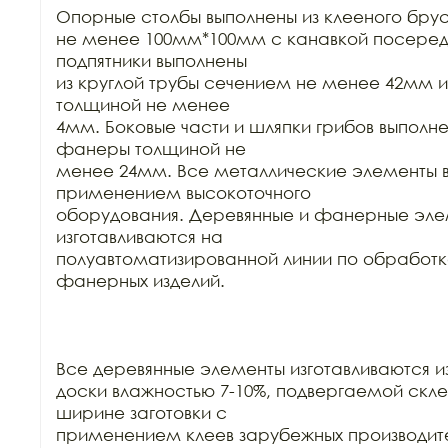
Опорные столбы выполнены из клееного бру
не менее 100мм*100мм с канавкой посереди
подпятники выполнены

из круглой трубы сечением не менее 42мм и
толщиной не менее

4мм. Боковые части и шляпки грибов выполнен
фанеры толщиной не

менее 24мм. Все металлические элементы в
применением высокоточного

оборудования. Деревянные и фанерные эле
изготавливаются на

полуавтоматизированной линии по обработке
фанерных изделий.

Все деревянные элементы изготавливаются из
доски влажностью 7-10%, подвергаемой склей
ширине заготовки с

применением клеев зарубежных производител