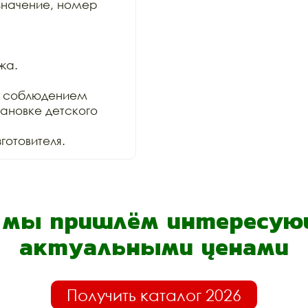
значение, номер 
а.

 соблюдением

ановке детского 
отовителя.
- мы пришлём интересующ
актуальными ценами
Получить каталог 2026