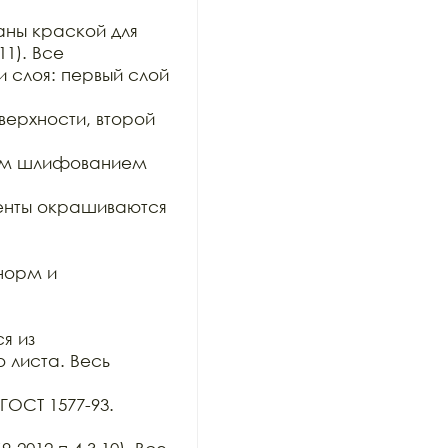
ны краской для 
1). Все

 слоя: первый слой 
рхности, второй 
им шлифованием 
нты окрашиваются 
орм и 
 из

 листа. Весь 
ОСТ 1577-93. 