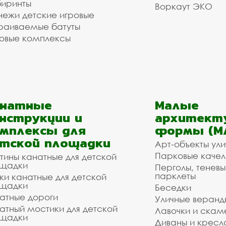
иринты
Воркаут ЭКО
ежи детские игровые
раиваемые батуты
овые комплексы
анатные
Малые
нструкции и
архитект
мплексы для
формы (М
тской площадки
Арт-объекты ул
Парковые качел
тины канатные для детской
щадки
Перголы, теневы
парклеты
ки канатные для детской
щадки
Беседки
атные дороги
Уличные веранд
атный мостики для детской
Лавочки и скам
щадки
Диваны и кресл