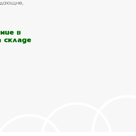
ждающие,
ние в
а складе