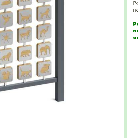
Р
п
Р
п
о