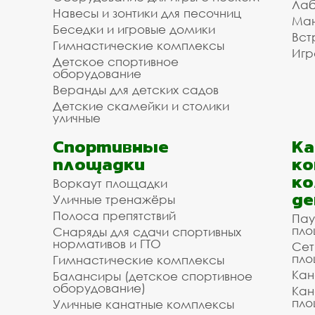
Лаб
Навесы и зонтики для песочниц
Ман
Беседки и игровые домики
Вст
Гимнастические комплексы
Игр
Детское спортивное
оборудование
Веранды для детских садов
Детские скамейки и столики
уличные
Спортивные
К
площадки
ко
ко
Воркаут площадки
де
Уличные тренажёры
Полоса препятствий
Пау
пло
Снаряды для сдачи спортивных
нормативов и ГТО
Сет
пло
Гимнастические комплексы
Кан
Балансиры (детское спортивное
оборудование)
Кан
пло
Уличные канатные комплексы