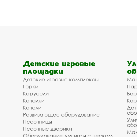
Детские игровые
Ул
площадки
об
Детские игровые комплексы
Ма
Горки
Пар
Карусели
Вер
Качалки
Кор
Качели
Дет
обо
Развивающее оборудование
Ули
Песочницы
обо
Песочные дворики
Мал
Оборудование для игры с песком