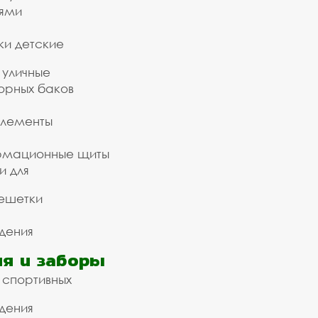
ьями
ки детские
 уличные
орных баков
элементы
рмационные щиты
и для
ешетки
дения
я и заборы
 спортивных
дения