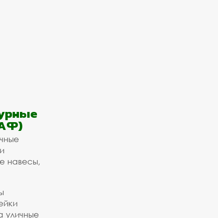
урные
АФ)
ичные
и
е навесы,
ы
ейки
а уличные