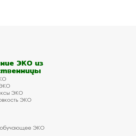
ние ЭКО из
ственницы
КО
 ЭКО
ексы ЭКО
овкость ЭКО
 обучающее ЭКО