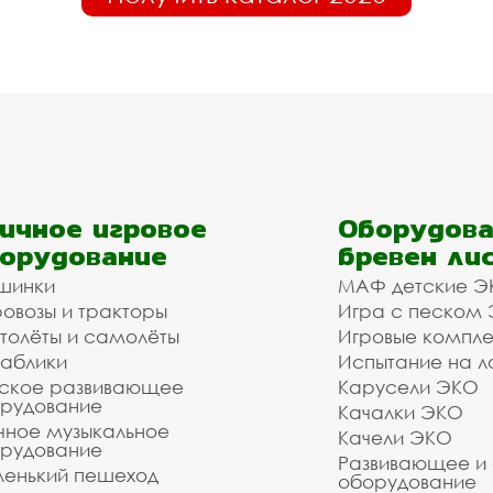
ичное игровое
Оборудова
орудование
бревен ли
шинки
МАФ детские Э
овозы и тракторы
Игра с песком
толёты и самолёты
Игровые компл
аблики
Испытание на л
ское развивающее
Карусели ЭКО
рудование
Качалки ЭКО
чное музыкальное
Качели ЭКО
рудование
Развивающее и
енький пешеход
оборудование