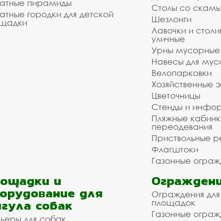
атные пирамиды
Столы со скам
атные городки для детской
Шезлонги
щадки
Лавочки и столи
уличные
Урны мусорные
Навесы для мус
Велопарковки
Хозяйственные 
Цветочницы
Стенды и инфо
Пляжные кабинк
переодевания
Приствольные р
Флагштоки
Газонные ограж
ощадки и
Ограждени
орудование для
Ограждения для
гула собак
площадок
Газонные ограж
ьеры для собак