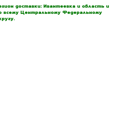
егион доставки: Ивантеевка и область и
о всему Центральному Федеральному
кругу.