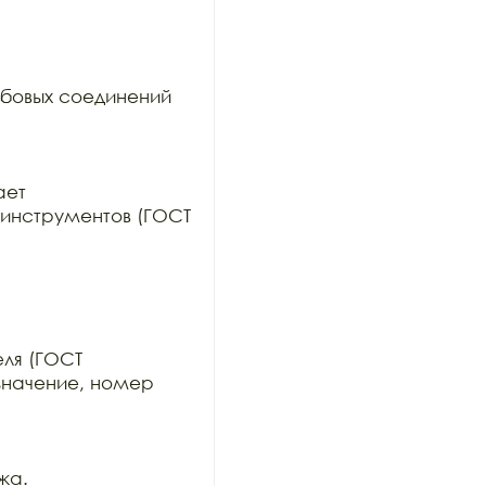
бовых соединений 
ет

инструментов (ГОСТ 
ля (ГОСТ

значение, номер 
а.
