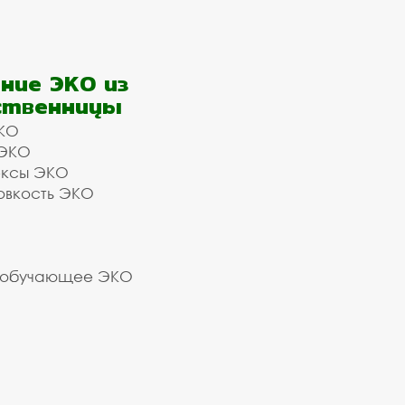
ние ЭКО из
ственницы
КО
 ЭКО
ексы ЭКО
овкость ЭКО
 обучающее ЭКО