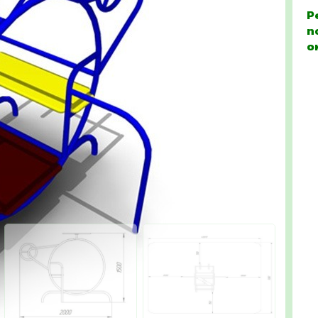
Р
п
о