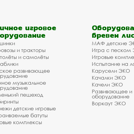
ичное игровое
Оборудова
орудование
бревен ли
шинки
МАФ детские Э
овозы и тракторы
Игра с песком
толёты и самолёты
Игровые компл
аблики
Испытание на л
ское развивающее
Карусели ЭКО
рудование
Качалки ЭКО
чное музыкальное
Качели ЭКО
рудование
Развивающее и
енький пешеход
оборудование
иринты
Воркаут ЭКО
ежи детские игровые
раиваемые батуты
овые комплексы