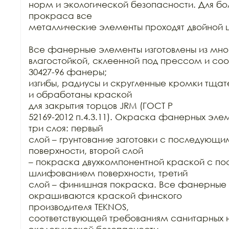
норм и экологической безопасности. Для бол
прокраса все

металлические элементы проходят двойной ц
Все фанерные элементы изготовлены из мно
влагостойкой, склеенной под прессом и соо
30427-96 фанеры;

изгибы, радиусы и скругленные кромки тща
и обработаны краской

для закрытия торцов JRM (ГОСТ Р

52169-2012 п.4.3.11). Окраска фанерных элем
три слоя: первый

слой – грунтование заготовки с последующ
поверхности, второй слой

– покраска двухкомпонентной краской с п
шлифованием поверхности, третий

слой – финишная покраска. Все фанерные 
окрашиваются краской финского

производителя TEKNOS,

соответствующей требованиям санитарных н