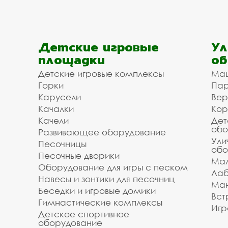
Детские игровые
Ул
площадки
об
Детские игровые комплексы
Ма
Горки
Пар
Карусели
Вер
Качалки
Кор
Качели
Дет
обо
Развивающее оборудование
Ули
Песочницы
обо
Песочные дворики
Мал
Оборудование для игры с песком
Лаб
Навесы и зонтики для песочниц
Ман
Беседки и игровые домики
Вст
Гимнастические комплексы
Игр
Детское спортивное
оборудование