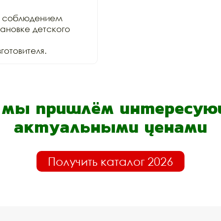
 соблюдением

ановке детского 
отовителя.
- мы пришлём интересующ
актуальными ценами
Получить каталог 2026