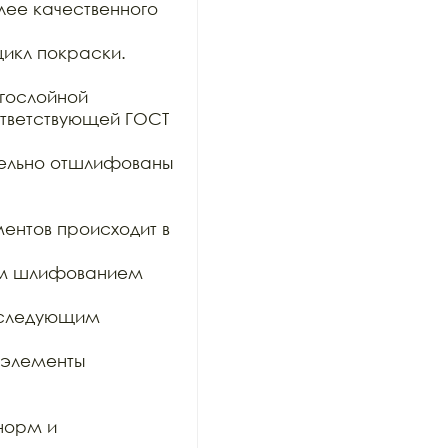
ее качественного 
икл покраски. 

гослойной

тветствующей ГОСТ 
тельно отшлифованы 
ентов происходит в 
им шлифованием 
оследующим 
элементы 
орм и 