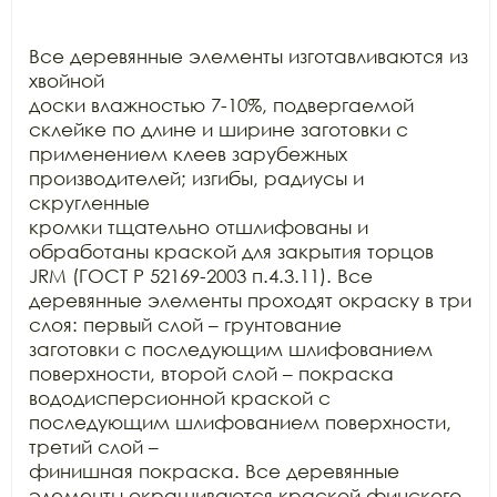
Все деревянные элементы изготавливаются из 
хвойной

доски влажностью 7-10%, подвергаемой 
склейке по длине и ширине заготовки с

применением клеев зарубежных 
производителей; изгибы, радиусы и 
скругленные

кромки тщательно отшлифованы и 
обработаны краской для закрытия торцов 
JRM (ГОСТ Р 52169-2003 п.4.3.11). Все

деревянные элементы проходят окраску в три 
слоя: первый слой – грунтование

заготовки с последующим шлифованием 
поверхности, второй слой – покраска

вододисперсионной краской с 
последующим шлифованием поверхности, 
третий слой –

финишная покраска. Все деревянные 
элементы окрашиваются краской финского
