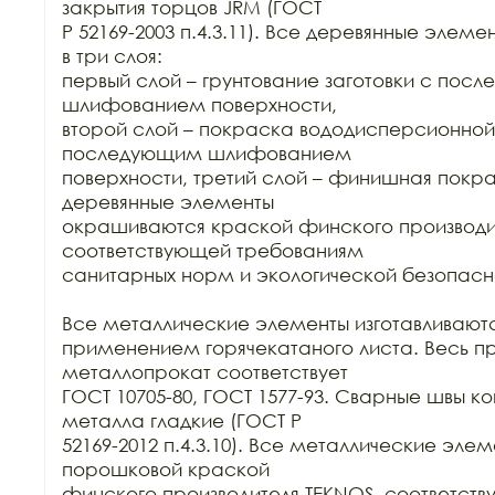
закрытия торцов JRM (ГОСТ

Р 52169-2003 п.4.3.11). Все деревянные элеме
в три слоя:

первый слой – грунтование заготовки с пос
шлифованием поверхности,

второй слой – покраска вододисперсионной 
последующим шлифованием

поверхности, третий слой – финишная покра
деревянные элементы

окрашиваются краской финского производит
соответствующей требованиям

санитарных норм и экологической безопасно
Все металлические элементы изготавливаются 
применением горячекатаного листа. Весь п
металлопрокат соответствует

ГОСТ 10705-80, ГОСТ 1577-93. Сварные швы ко
металла гладкие (ГОСТ Р

52169-2012 п.4.3.10). Все металлические эле
порошковой краской

финского производителя TEKNOS, соответст