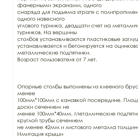
фанерными экранами, одного

снаряда для подъема «трап» с полипропилен
одного навесного

углового турника, двадцати счет на металли
турников. На вершины

столбов устанавливаются пластиковые заглу
устанавливается и бетонируется на оцинков
металлические подпятники.

Возраст пользователя от 7 лет.

Опорные столбы выполнены из клееного брус
менее

100мм*100мм с канавкой посередине. Площа
доски сечением не

менее 100мм*40мм. Металлические подпятни
круглой трубы сечением

не менее 42мм и листового металла толщин
Имитация крыши
