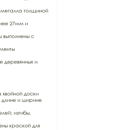
 металла толщиной 
нее 27мм и 
 выполнены с 
менты 
 деревянных и 
 хвойной доски

 длине и ширине 
ей; изгибы, 
ны краской для 