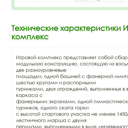
Технические характеристики И
комплекс
Игровой комплекс представляет собой сбор
модульную конструкцию, состоящую из восьм
две разноуровневые

площадки, одной башней с фанерной имита
шестью кругами и распорными

турниками, двух ограждений, выполненных в 
каркаса с

фанерными экранами, одной гимнастической
турников, одного ската горки

с высотой стартового участка не менее 1450
лестничного марша с двумя

перилами, выполненными в виде деревянного