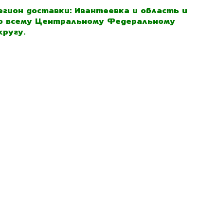
егион доставки: Ивантеевка и область и
о всему Центральному Федеральному
кругу.