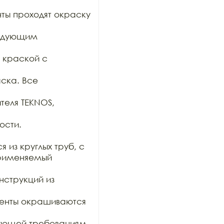
нты проходят окраску 
ледующим 
краской с 
ска. Все 
еля TEKNOS, 
сти.

из круглых труб, с

рименяемый 
нструкций из 
менты окрашиваются 
вующей требованиям 