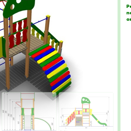
Р
п
о