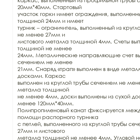
каркас, выполненный из профильной трубы 
20мм*40мм. Стартовый

участок горки имеет ограждения, выполненн
толщиной 24мм и имеет

турник – ограничитель, выполненный из кругл
не менее 27мм и

листового металла толщиной 4мм. Счеты вы
толщиной не менее

24мм. Металлические направляющие счет вы
сечением не менее

21мм. Снаряд «трап» выполнен в виде металл
досками. Каркас

выполнен из круглой трубы сечением не мене
металла толщиной

не менее 4мм, доски выполнены из сухой до
менее 120мм*40мм.

Полипропиленовый канат фиксируется между
помощи распорного турника

с петлей, выполненного из круглой трубы се
27мм и листового

металла толщиной не менее 4мм. Угловой на