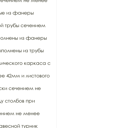
сечением не менее 
ые из фанеры 
ой трубы сечением 
полнены из фанеры 
полнены из трубы 
ического каркаса с 
е 42мм и листового 
ски сечением не 
 столбов при 
чением не менее 
весной турник 