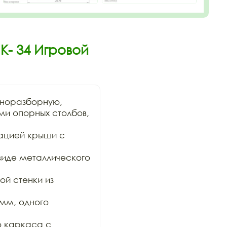
К- 34 Игровой
норазборную,

и опорных столбов, 
цией крыши с 
виде металлического 
 стенки из 
мм, одного 
 каркаса с 