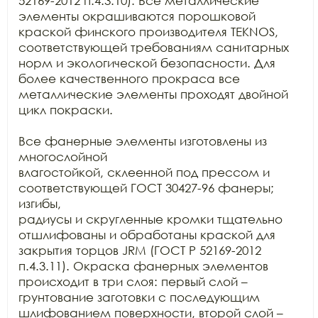
52169-2012 п.4.3.10). Все металлические 
элементы окрашиваются порошковой

краской финского производителя TEKNOS, 
соответствующей требованиям санитарных

норм и экологической безопасности. Для 
более качественного прокраса все

металлические элементы проходят двойной 
цикл покраски.

Все фанерные элементы изготовлены из 
многослойной

влагостойкой, склеенной под прессом и 
соответствующей ГОСТ 30427-96 фанеры; 
изгибы,

радиусы и скругленные кромки тщательно 
отшлифованы и обработаны краской для

закрытия торцов JRM (ГОСТ Р 52169-2012 
п.4.3.11). Окраска фанерных элементов

происходит в три слоя: первый слой – 
грунтование заготовки с последующим

шлифованием поверхности, второй слой – 