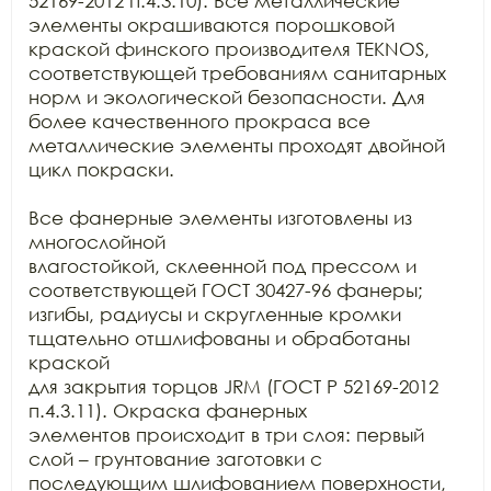
52169-2012 п.4.3.10). Все металлические 
элементы окрашиваются порошковой

краской финского производителя TEKNOS, 
соответствующей требованиям санитарных

норм и экологической безопасности. Для 
более качественного прокраса все

металлические элементы проходят двойной 
цикл покраски.

Все фанерные элементы изготовлены из 
многослойной

влагостойкой, склеенной под прессом и 
соответствующей ГОСТ 30427-96 фанеры;

изгибы, радиусы и скругленные кромки 
тщательно отшлифованы и обработаны 
краской

для закрытия торцов JRM (ГОСТ Р 52169-2012 
п.4.3.11). Окраска фанерных

элементов происходит в три слоя: первый 
слой – грунтование заготовки с

последующим шлифованием поверхности, 