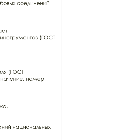
бовых соединений 
ет

инструментов (ГОСТ 
ля (ГОСТ

значение, номер 
а.

ний национальных 