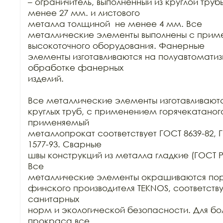
– ограничитель, выполненный из круглой труб
менее 27 мм. и листового

металла толщиной  не менее 4 мм. Все

металлические элементы выполнены с прим
высокоточного оборудования. Фанерные

элементы изготавливаются на полуавтоматиз
обработке фанерных

изделий.

Все металлические элементы изготавливаются
круглых труб, с применением горячекатаного
применяемый

металлопрокат соответствует ГОСТ 8639-82, Г
1577-93. Сварные

швы конструкций из металла гладкие (ГОСТ Р 52
Все

металлические элементы окрашиваются пор
финского производителя TEKNOS, соответст
санитарных

норм и экологической безопасности. Для бол
прокраса все
