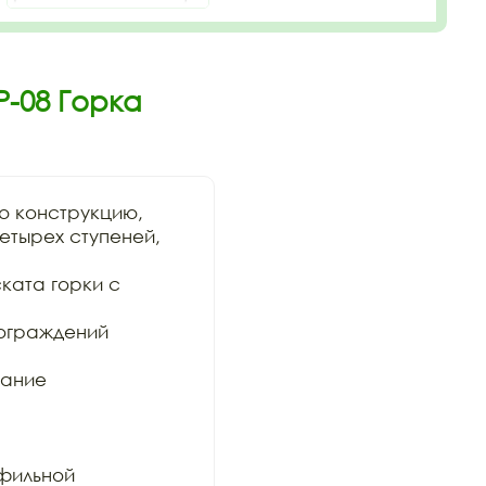
Р-08 Горка
 конструкцию,

етырех ступеней, 
ката горки с 
ограждений 
ание 
фильной
