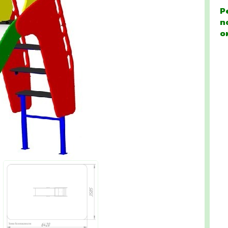
Р
п
о