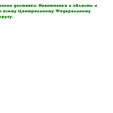
егион доставки: Ивантеевка и область и
о всему Центральному Федеральному
кругу.