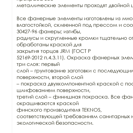
металлические элементы проходят двойной ц
Все фанерные элементы изготовлены из мно
влагостойкой, склеенной под прессом и соо
30427-96 фанеры; изгибы,

радиусы и скругленные кромки тщательно о
обработаны краской для

закрытия торцов JRM (ГОСТ Р

52169-2012 п.4.3.11). Окраска фанерных элем
три слоя: первый

слой – грунтование заготовки с последующ
поверхности, второй слой

– покраска двухкомпонентной краской с п
шлифованием поверхности,

третий слой – финишная покраска. Все фан
окрашиваются краской

финского производителя TEKNOS,

соответствующей требованиям санитарных н
экологической безопасности.
