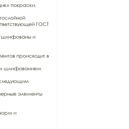
икл покраски. 

гослойной

тветствующей ГОСТ 
тшлифованы и 
ентов происходит в 
им шлифованием 
оследующим 
ерные элементы 
орм и 