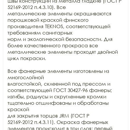
швы конструкций из металла гладкие (ГОСТ Р 
52169-2012 п.4.3.10). Все

металлические элементы окрашиваются 
порошковой краской финского 
производителя TEKNOS, соответствующей 
требованиям санитарных

норм и экологической безопасности. Для 
более качественного прокраса все

металлические элементы проходят двойной 
цикл покраски. 

Все фанерные элементы изготовлены из 
многослойной

влагостойкой, склеенной под прессом и 
соответствующей ГОСТ 30427-96 фанеры;

изгибы, радиусы и скругленные кромки 
тщательно отшлифованы и обработаны 
краской

для закрытия торцов JRM (ГОСТ Р

52169-2012 п.4.3.11). Окраска фанерных 
элементов происходит в три слоя: первый
