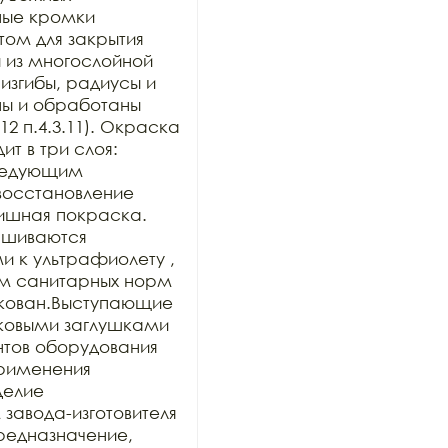
ные кромки 
ом для закрытия 
 из многослойной 
изгибы, радиусы и 
ы и обработаны 
2 п.4.3.11). Окраска 
 в три слоя: 
ледующим 
осстановление 
ишная покраска. 
шиваются 
к ультрафиолету , 
м санитарных норм 
кован.Выступающие 
ковыми заглушками 
нтов оборудования 
рименения 
делие 
авода-изготовителя 
предназначение, 