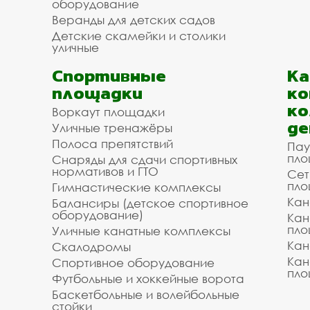
оборудование
Веранды для детских садов
Детские скамейки и столики
уличные
Спортивные
К
площадки
ко
ко
Воркаут площадки
де
Уличные тренажёры
Полоса препятствий
Пау
пло
Снаряды для сдачи спортивных
нормативов и ГТО
Сет
пло
Гимнастические комплексы
Кан
Балансиры (детское спортивное
оборудование)
Кан
пло
Уличные канатные комплексы
Кан
Скалодромы
Кан
Спортивное оборудование
пло
Футбольные и хоккейные ворота
Баскетбольные и волейбольные
стойки