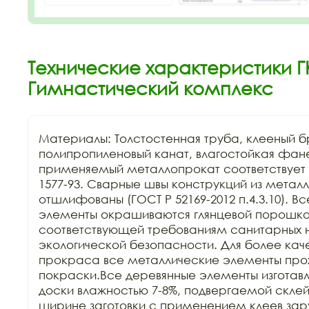
Технические характеристики Г
Гимнастический комплекс
Материалы: Толстостенная труба, клееный бр
полипропиленовый канат, влагостойкая фане
применяемый металлопрокат соответствует Г
1577-93. Сварные швы конструкций из металл
отшлифованы (ГОСТ Р 52169-2012 п.4.3.10). В
элементы окрашиваются глянцевой порошков
соответствующей требованиям санитарных н
экологической безопасности. Для более каче
прокраса все металлические элементы прохо
покраски.Все деревянные элементы изготавл
доски влажностью 7-8%, подвергаемой склейк
ширине заготовки с применением клеев зар