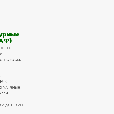
урные
АФ)
ичные
и
е навесы,
ы
ейки
а уличные
ьями
ки детские