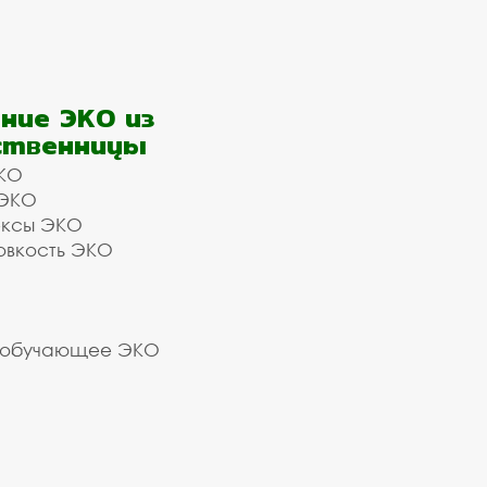
ние ЭКО из
ственницы
КО
 ЭКО
ексы ЭКО
овкость ЭКО
 обучающее ЭКО