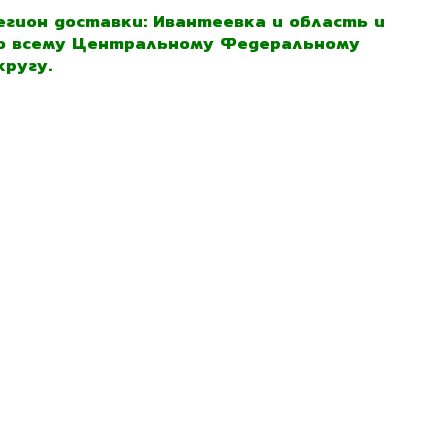
егион доставки: Ивантеевка и область и
о всему Центральному Федеральному
кругу.