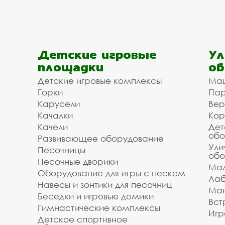
Детские игровые
Ул
площадки
об
Детские игровые комплексы
Ма
Горки
Пар
Карусели
Вер
Качалки
Кор
Качели
Дет
обо
Развивающее оборудование
Ули
Песочницы
обо
Песочные дворики
Мал
Оборудование для игры с песком
Лаб
Навесы и зонтики для песочниц
Ман
Беседки и игровые домики
Вст
Гимнастические комплексы
Игр
Детское спортивное