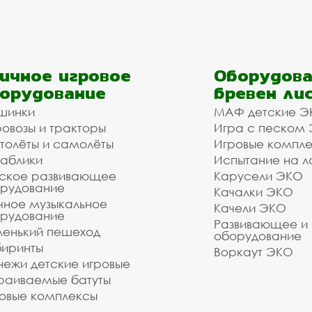
ичное игровое
Оборудова
орудование
бревен ли
шинки
МАФ детские Э
овозы и тракторы
Игра с песком
толёты и самолёты
Игровые компл
аблики
Испытание на л
ское развивающее
Карусели ЭКО
рудование
Качалки ЭКО
чное музыкальное
Качели ЭКО
рудование
Развивающее и
енький пешеход
оборудование
иринты
Воркаут ЭКО
ежи детские игровые
раиваемые батуты
овые комплексы