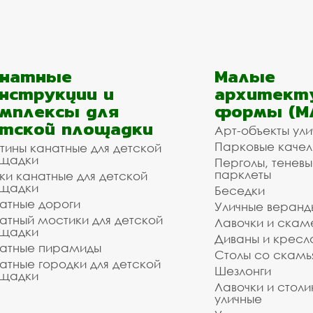
анатные
Малые
нструкции и
архитект
мплексы для
формы (М
тской площадки
Арт-объекты ул
Парковые качел
тины канатные для детской
щадки
Перголы, теневы
парклеты
ки канатные для детской
щадки
Беседки
атные дороги
Уличные веранд
атный мостики для детской
Лавочки и скам
щадки
Диваны и кресл
атные пирамиды
Столы со скам
атные городки для детской
Шезлонги
щадки
Лавочки и столи
уличные