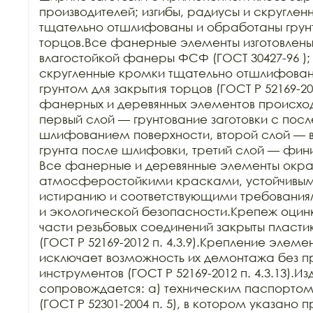
производителей; изгибы, радиусы и скруглен
тщательно отшлифованы и обработаны грунт
торцов.Все фанерные элементы изготовлены
влагостойкой фанеры ФСФ (ГОСТ 30427-96 ); 
скругленные кромки тщательно отшлифован
грунтом для закрытия торцов (ГОСТ Р 52169-201
фанерных и деревянных элементов происходит
первый слой — грунтование заготовки с пос
шлифованием поверхности, второй слой — в
грунта после шлифовки, третий слой — фин
Все фанерные и деревянные элементы окра
атмосферостойкими красками, устойчивыми 
истиранию и соответствующими требования
и экологической безопасности.Крепеж оцин
части резьбовых соединений закрыты пласти
(ГОСТ Р 52169-2012 п. 4.3.9).Крепление элеме
исключает возможность их демонтажа без п
инструментов (ГОСТ Р 52169-2012 п. 4.3.13).Из
сопровождается: а) техническим паспортом з
(ГОСТ Р 52301-2004 п. 5), в котором указано 