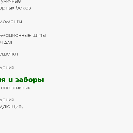
 уличные
орных баков
элементы
рмационные щиты
и для
ешетки
дения
я и заборы
 спортивных
дения
ждающие,