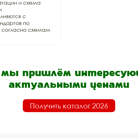
тации и схема 
 
няются с 
дартов по 
и согласно схемам 
- мы пришлём интересующ
актуальными ценами
Получить каталог 2026