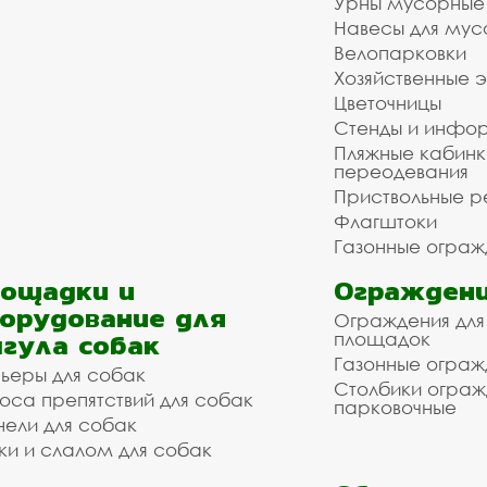
Урны мусорные
Навесы для мус
Велопарковки
Хозяйственные 
Цветочницы
Стенды и инфо
Пляжные кабинк
переодевания
Приствольные р
Флагштоки
Газонные ограж
ощадки и
Ограждени
орудование для
Ограждения для
гула собак
площадок
Газонные ограж
ьеры для собак
Столбики огра
оса препятствий для собак
парковочные
нели для собак
ки и слалом для собак