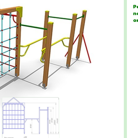
Р
п
о