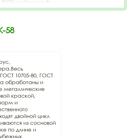
К-58
ус, 
ра.Весь 
ОСТ 10705-80, ГОСТ 
а обработаны и 
се металлические 
ой краской, 
орм и 
ственного 
дят двойной цикл 
иваются из сосновой 
е по длине и 
убежных 