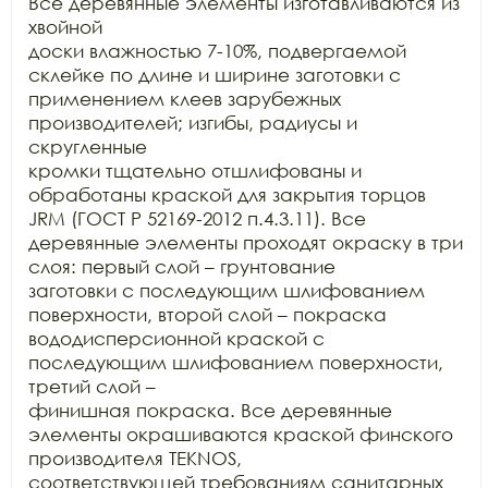
Все деревянные элементы изготавливаются из 
хвойной

доски влажностью 7-10%, подвергаемой 
склейке по длине и ширине заготовки с

применением клеев зарубежных 
производителей; изгибы, радиусы и 
скругленные

кромки тщательно отшлифованы и 
обработаны краской для закрытия торцов 
JRM (ГОСТ Р 52169-2012 п.4.3.11). Все

деревянные элементы проходят окраску в три 
слоя: первый слой – грунтование

заготовки с последующим шлифованием 
поверхности, второй слой – покраска

вододисперсионной краской с 
последующим шлифованием поверхности, 
третий слой –

финишная покраска. Все деревянные 
элементы окрашиваются краской финского

производителя TEKNOS,

соответствующей требованиям санитарных 