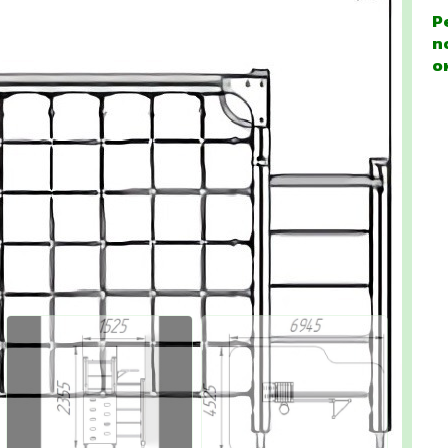
Р
п
о