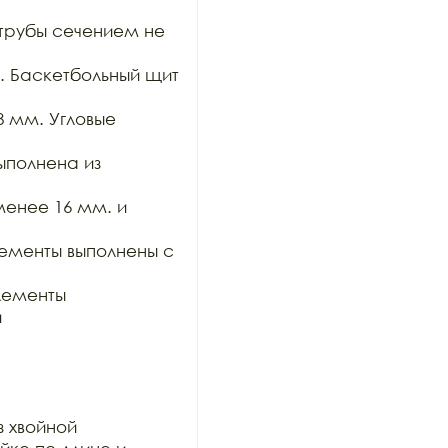
трубы сечением не 
 Баскетбольный щит 
 мм. Угловые 
полнена из 
нее 16 мм. и 
ементы выполнены с 
ементы 


 хвойной
