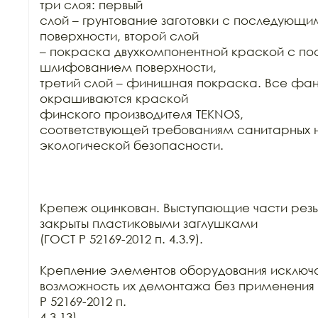
три слоя: первый

слой – грунтование заготовки с последующ
поверхности, второй слой

– покраска двухкомпонентной краской с п
шлифованием поверхности,

третий слой – финишная покраска. Все фан
окрашиваются краской

финского производителя TEKNOS,

соответствующей требованиям санитарных н
экологической безопасности.

Крепеж оцинкован. Выступающие части резь
закрыты пластиковыми заглушками

(ГОСТ Р 52169-2012 п. 4.3.9).

Крепление элементов оборудования исключа
возможность их демонтажа без применения 
Р 52169-2012 п.

4.3.13).
