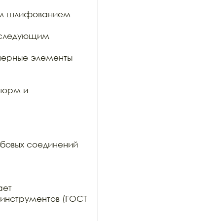
им шлифованием 
оследующим 
ерные элементы 
орм и 
бовых соединений 
ет

инструментов (ГОСТ 