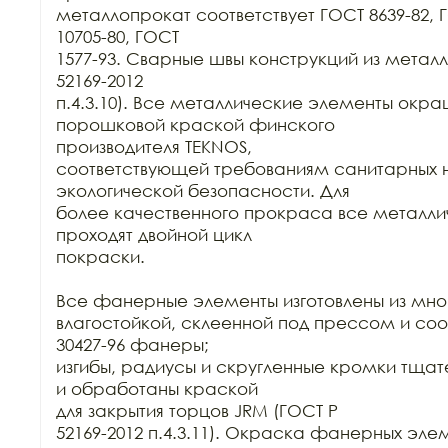
металлопрокат соответствует ГОСТ 8639-82, Г
10705-80, ГОСТ

1577-93. Сварные швы конструкций из металла
52169-2012

п.4.3.10). Все металлические элементы окра
порошковой краской финского

производителя TEKNOS,

соответствующей требованиям санитарных н
экологической безопасности. Для

более качественного прокраса все металли
проходят двойной цикл

покраски. 

Все фанерные элементы изготовлены из мно
влагостойкой, склеенной под прессом и соо
30427-96 фанеры;

изгибы, радиусы и скругленные кромки тща
и обработаны краской

для закрытия торцов JRM (ГОСТ Р

52169-2012 п.4.3.11). Окраска фанерных элем