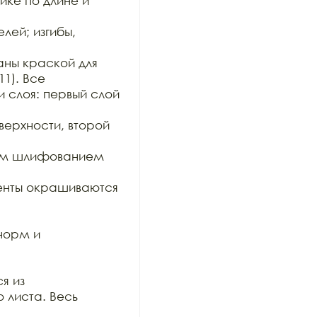
ке по длине и 
ей; изгибы, 
ны краской для 
1). Все

 слоя: первый слой 
рхности, второй 
им шлифованием 
нты окрашиваются 
орм и 
 из

 листа. Весь 