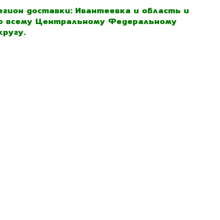
егион доставки: Ивантеевка и область и
о всему Центральному Федеральному
кругу.