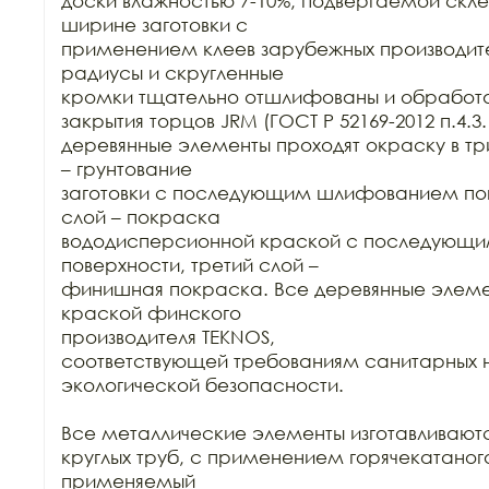
доски влажностью 7-10%, подвергаемой склей
ширине заготовки с

применением клеев зарубежных производител
радиусы и скругленные

кромки тщательно отшлифованы и обработа
закрытия торцов JRM (ГОСТ Р 52169-2012 п.4.3.1
деревянные элементы проходят окраску в три
– грунтование

заготовки с последующим шлифованием пове
слой – покраска

вододисперсионной краской с последующ
поверхности, третий слой –

финишная покраска. Все деревянные элеме
краской финского

производителя TEKNOS,

соответствующей требованиям санитарных н
экологической безопасности.

Все металлические элементы изготавливаются
круглых труб, с применением горячекатаного
применяемый
