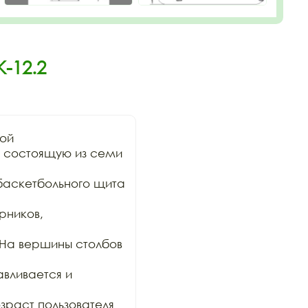
-12.2
ой

 состоящую из семи 
баскетбольного щита 
ников, 
На вершины столбов 
вливается и 
раст пользователя 