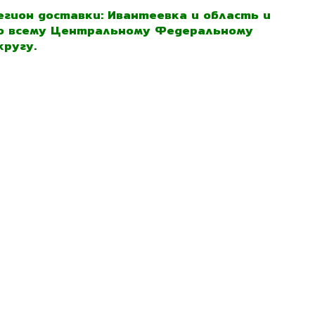
егион доставки: Ивантеевка и область и
о всему Центральному Федеральному
кругу.