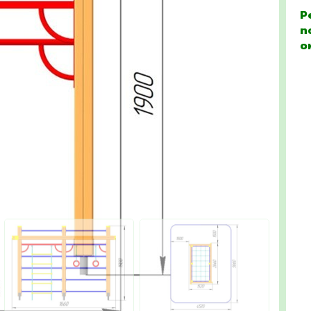
Р
п
о