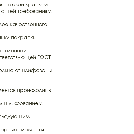
ошковой краской 
вующей требованиям 
ее качественного 
икл покраски.

гослойной

тветствующей ГОСТ 
тельно отшлифованы 
ентов происходит в 
им шлифованием 
оследующим 
ерные элементы 