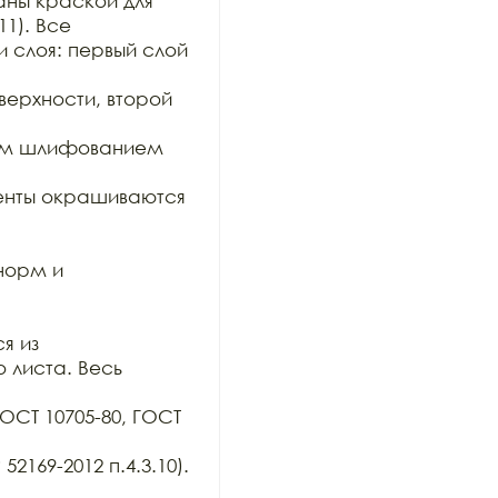
ны краской для 
1). Все

 слоя: первый слой 
рхности, второй 
им шлифованием 
нты окрашиваются 
орм и 
 из

 листа. Весь 
ОСТ 10705-80, ГОСТ 
169-2012 п.4.3.10). 