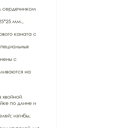
 сердечником 
*25 мм., 
вого каната с 
пециальных 
ены с 
ливаются на 
 хвойной

ке по длине и 
ей; изгибы, 