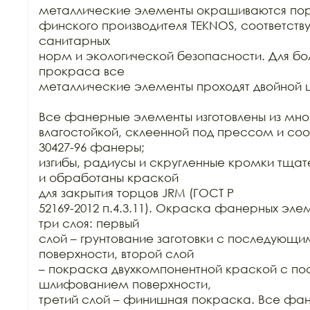
металлические элементы окрашиваются пор
финского производителя TEKNOS, соответст
санитарных

норм и экологической безопасности. Для бол
прокраса все

металлические элементы проходят двойной ц
Все фанерные элементы изготовлены из мно
влагостойкой, склеенной под прессом и соо
30427-96 фанеры;

изгибы, радиусы и скругленные кромки тща
и обработаны краской

для закрытия торцов JRM (ГОСТ Р

52169-2012 п.4.3.11). Окраска фанерных элем
три слоя: первый

слой – грунтование заготовки с последующ
поверхности, второй слой

– покраска двухкомпонентной краской с п
шлифованием поверхности,

третий слой – финишная покраска. Все фан