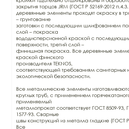
кромки тщательно отшлифованы и обработа
закрытия торцов JRM (ГОСТ Р 52169-2012 п.4.3.1
деревянные элементы проходят окраску в три
– грунтование

заготовки с последующим шлифованием пове
слой – покраска

вододисперсионной краской с последующ
поверхности, третий слой –

финишная покраска. Все деревянные элеме
краской финского

производителя TEKNOS,

соответствующей требованиям санитарных н
экологической безопасности.

Все металлические элементы изготавливаются
круглых труб, с применением горячекатаного
применяемый

металлопрокат соответствует ГОСТ 8509-93, Г
1577-93. Сварные

швы конструкций из металла гладкие (ГОСТ Р 52
Все
