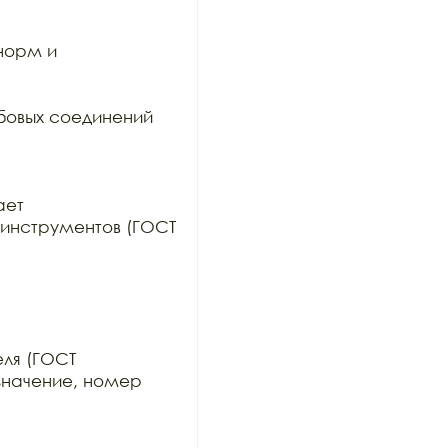
орм и 
овых соединений 
ет

инструментов (ГОСТ 
ля (ГОСТ

значение, номер 