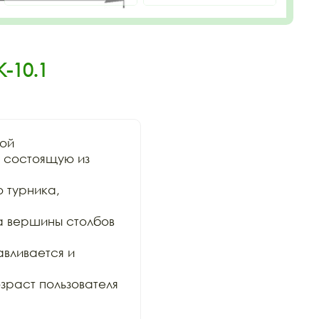
-10.1
ой

состоящую из 
 турника, 
а вершины столбов 
вливается и 
раст пользователя 